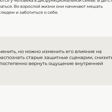
тся у человека в дисфункциональной семье. В детс
мом влияет на психику
аться. Во взрослой жизни они начинают мешать
оликов
 людям и заботиться о себе.
карьере
 и физического здоровья
тся от дисфункциональной
менить, но можно изменить его влияние на
но обратиться за помощью
распознать старые защитные сценарии, снизит
ям алкоголиков
и постепенно вернуть ощущение внутренней
 при ВДА
й алкоголиков
изма» в Хабаровске