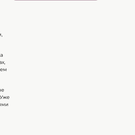
,
ка
х,
нем
не
 Уже
тями