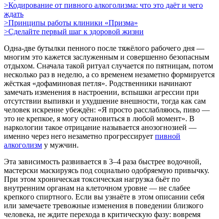
>Кодирование от пивного алкоголизма: что это даёт и чего
ждать
>Принципы работы клиники «Призма»
>Сделайте первый шаг к здоровой жизни
Одна-две бутылки пенного после тяжёлого рабочего дня —
многим это кажется заслуженным и совершенно безопасным
отдыхом. Сначала такой ритуал случается по пятницам, потом
несколько раз в неделю, а со временем незаметно формируется
жёсткая «дофаминовая петля». Родственники начинают
замечать изменения в настроении, вспышки агрессии при
отсутствии выпивки и ухудшение внешности, тогда как сам
человек искренне убеждён: «Я просто расслабляюсь, пиво —
это не крепкое, я могу остановиться в любой момент». В
наркологии такое отрицание называется анозогнозией —
именно через него незаметно прогрессирует
пивной
алкоголизм
у мужчин.
Эта зависимость развивается в 3–4 раза быстрее водочной,
мастерски маскируясь под социально одобряемую привычку.
При этом хроническая токсическая нагрузка бьёт по
внутренним органам на клеточном уровне — не слабее
крепкого спиртного. Если вы узнаёте в этом описании себя
или замечаете тревожные изменения в поведении близкого
человека, не ждите перехода в критическую фазу: вовремя