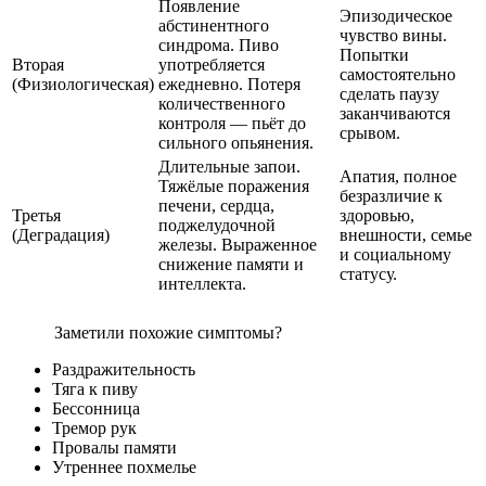
Появление
Эпизодическое
абстинентного
чувство вины.
синдрома. Пиво
Попытки
Вторая
употребляется
самостоятельно
(Физиологическая)
ежедневно. Потеря
сделать паузу
количественного
заканчиваются
контроля — пьёт до
срывом.
сильного опьянения.
Длительные запои.
Апатия, полное
Тяжёлые поражения
безразличие к
печени, сердца,
Третья
здоровью,
поджелудочной
(Деградация)
внешности, семье
железы. Выраженное
и социальному
снижение памяти и
статусу.
интеллекта.
Заметили похожие симптомы?
Раздражительность
Тяга к пиву
Бессонница
Тремор рук
Провалы памяти
Утреннее похмелье