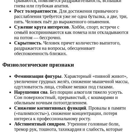
срываются, появляется раздражительность, вспышки
гнева или глубокая апатия.
Рост толерантности
. Для достижения привычного
расслабления требуется уже не одна бутылка, а две, три,
пять. Человек пьёт до выраженного опьянения.
Сужение круга интересов
. Хобби, спорт, встречи с
семьёй воспринимаются как помеха или откладываются
на потом — бессрочно.
Скрытность
. Человек прячет количество выпитого,
раздражается на вопросы, обесценивает
обеспокоенность близких.
Физиологические признаки
Феминизация фигуры
. Характерный «пивной живот»,
увеличение грудных желёз, снижение мышечной массы,
одутловатость лица, стойкие мешки под глазами.
Нарушения сна
. Без порции алкоголя тяжело уснуть.
Сон поверхностный, прерывистый, с кошмарами и
обильным ночным потоотделением.
Снижение когнитивных функций
. Провалы в памяти
(«палимпсесты»), снижение концентрации, потеря
интереса к профессиональному росту.
Абстинентный синдром
. Утренние головные боли,
тремор рук, тошнота, тахикардия и слабость, которые