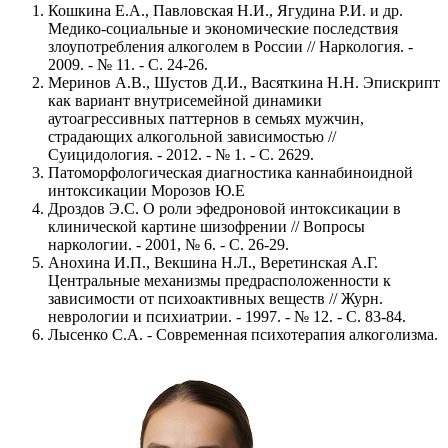
Кошкина Е.А., Павловская Н.И., Ягудина Р.И. и др.
Медико-социальные и экономические последствия
злоупотребления алкоголем в России // Наркология. -
2009. - № 11. - С. 24-26.
Меринов А.В., Шустов Д.И., Васяткина Н.Н. Эпискрипт
как вариант внутрисемейной динамики
аутоагрессивных паттернов в семьях мужчин,
страдающих алкогольной зависимостью //
Суицидология. - 2012. - № 1. - С. 2629.
Патоморфологическая диагностика каннабиноидной
интоксикации Морозов Ю.Е
Дроздов Э.С. О роли эфедроновой интоксикации в
клинической картине шизофрении // Вопросы
наркологии. - 2001, № 6. - С. 26-29.
Анохина И.П., Векшина Н.Л., Веретинская А.Г.
Центральные механизмы предрасположенности к
зависимости от психоактивных веществ // Журн.
неврологии и психиатрии. - 1997. - № 12. - C. 83-84.
Лысенко С.А. - Современная психотерапия алкоголизма.