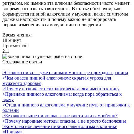
ритуалом, но именно эта иллюзия безопасности часто мешает
вовремя распознать зависимость. В статье объясняем, как
формируется пивной алкоголизм у мужчин, какие симптомы
должны насторожить и почему важно не игнорировать
первые изменения в самочувствии и поведении.
Время чтения:
18 минут
Просмотров:
211
Содержание статьи
>Сколько пива — уже слишком много: где проходит граница
>Чем опасен пивной алкоголизм: скрытая угроза для
мужского здоровья
>Почему возникает психологическая тяга именно к пиву
>Признаки пивного алкоголизма: когда пора обратиться к
врачу
>Стадии пивного алкоголизма у мужчин: путь от привычки к
болезни
>Безалкогольное пиво: шаг к трезвости или самообман?
>Почему народные методы опасны, а не просто бесполезны
>Комплексное лечение пивного алкоголизма в клинике
«Призма»