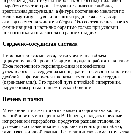
перестаёт адекватно утилизировать эстрогены), подавляет
выработку тестостерона. Результат: снижение либидо,
эректильная дисфункция, а фигура постепенно меняется по
женскому типу — увеличиваются грудные железы, жир
откладывается на животе и бёдрах. Это состояние называется
феминизацией и частично обратимо только при условии
полного отказа от алкоголя на ранних стадиях.
Сердечно-сосудистая система
Пиво быстро всасывается, резко увеличивая объём
циркулирующей крови. Сердце вынуждено работать на износ.
Из-за постоянного перенапряжения и воздействия
углекислого газа сердечная мышца растягивается и становится
дряблой — формируется так называемое «пивное сердце»
(кардиомегалия). Это прямой путь к тяжёлой гипертонии,
нарушениям ритма и ишемической болезни.
Печень и почки
Мочегонный эффект пива вымывает из организма калий,
магний и витамины группы B. Печень, находясь в режиме
непрерывной переработки продуктов распада этанола, не
успевает восстанавливаться: здоровые гепатоциты гибнут,
замещаясь жировой тканью. Без медицинского вмешательства