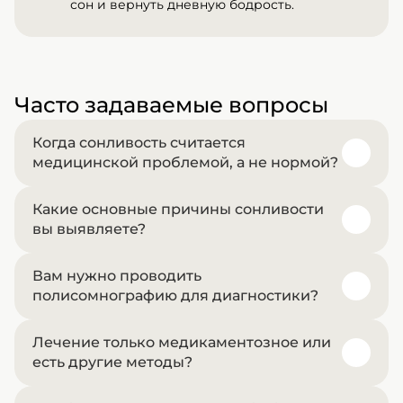
сон и вернуть дневную бодрость.
Часто задаваемые вопросы
Когда сонливость считается
медицинской проблемой, а не нормой?
Какие основные причины сонливости
Гиперсомния указывает на патологию, когда она
вы выявляете?
сохраняется более 3 месяцев, возникает внезапно
в неподходящих ситуациях и не проходит после
Вам нужно проводить
длительного ночного сна.
Самые частые причины включают синдром
полисомнографию для диагностики?
обструктивного апноэ, дефицит железа или
витаминов, гормональные нарушения
Лечение только медикаментозное или
(гипотиреоз), депрессию, неврологические
На вопрос ответил врач:
Полисомнография требуется не всегда, а только
есть другие методы?
расстройства.
Рябинина Вероника Михайловна
при наличии специфических показаний, таких как
храп, остановки дыхания во сне или ожирение.