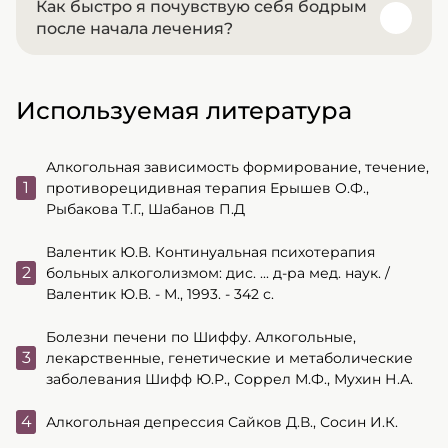
Как быстро я почувствую себя бодрым
Лечение всегда комплексное. Оно способно
после начала лечения?
На вопрос ответил врач:
включать коррекцию образа жизни,
Рябинина Вероника Михайловна
диетотерапию, физиотерапию, психотерапию,
На вопрос ответил врач:
аппаратные методы. Медикаменты назначаются
Рябинина Вероника Михайловна
Динамика зависит от причины: при коррекции
Используемая литература
строго по показаниям.
дефицита железа результат заметен через
несколько недель, а при лечении апноэ с
помощью СИПАП-терапии — улучшение может
Алкогольная зависимость формирование, течение,
наступить уже в первую ночь терапии.
На вопрос ответил врач:
противорецидивная терапия Ерышев О.Ф.,
Рябинина Вероника Михайловна
Рыбакова Т.Г., Шабанов П.Д
Валентик Ю.В. Континуальная психотерапия
На вопрос ответил врач:
больных алкоголизмом: дис. ... д-ра мед. наук. /
Рябинина Вероника Михайловна
Валентик Ю.В. - М., 1993. - 342 с.
Болезни печени по Шиффу. Алкогольные,
лекарственные, генетические и метаболические
заболевания Шифф Ю.Р., Соррел М.Ф., Мухин Н.А.
Алкогольная депрессия Сайков Д.В., Сосин И.К.