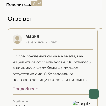
Поделиться:
Отзывы
Мария
Хабаровск, 26 лет
После рождения сына не знала, как
Г
избавиться от сонливости. Обратилась
р
в клинику с жалобами на полное
к
отсутствие сил. Обследование
ч
показало дефицит железа и витамина
п
D. Мне назначили корректирующую
П
Подробнее
П
терапию и подробно объяснили
п
принципы питания. После лечения я
б
Опубликован:
Оп
будто заново родилась. Энергия
п
17.03.2026
10