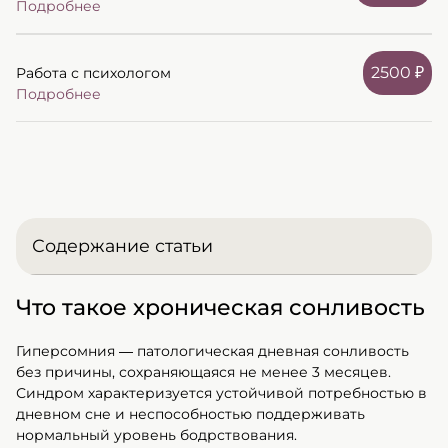
Подробнее
2500 ₽
Работа с психологом
Подробнее
Содержание статьи
Что такое хроническая сонливость
>Что такое хроническая сонливость
>Причины сонливости
Гиперсомния — патологическая дневная сонливость
>Методы диагностики причин
без причины, сохраняющаяся не менее 3 месяцев.
Синдром характеризуется устойчивой потребностью в
сонливости в нашей клинике
дневном сне и неспособностью поддерживать
>Лечение сонливости в клинике
нормальный уровень бодрствования.