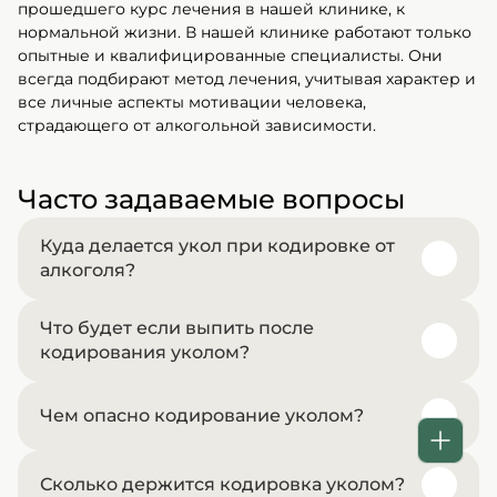
прошедшего курс лечения в нашей клинике, к
нормальной жизни. В нашей клинике работают только
опытные и квалифицированные специалисты. Они
всегда подбирают метод лечения, учитывая характер и
все личные аспекты мотивации человека,
страдающего от алкогольной зависимости.
Часто задаваемые вопросы
Куда делается укол при кодировке от
алкоголя?
Что будет если выпить после
Инъекцию делают внутримышечно или
кодирования уколом?
внутривенно в зависимости от препарата.
Чем опасно кодирование уколом?
При кодировке дисульфирамом появляется
сильное отравление, сопровождающееся
На вопрос ответил врач:
тошнотой, рвотой, одышкой, снижением
Белов Константин Олегович
Сколько держится кодировка уколом?
Если пациент примет алкоголь на раннем этапе
артериального давления. Для интоксикации