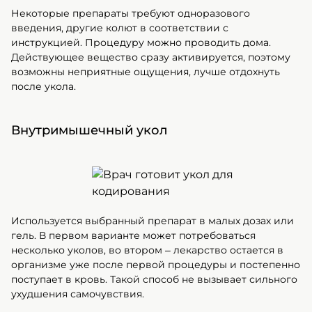
препаратов против алкоголизма
Некоторые препараты требуют одноразового
>Побочные эффекты и возможные
введения, другие колют в соответствии с
последствия процедуры
инструкцией. Процедуру можно проводить дома.
Действующее вещество сразу активируется, поэтому
>Подготовка к кодированию уколом в
возможны неприятные ощущения, лучше отдохнуть
домашних условиях
после укола.
>Сколько действует кодировка
инъекционным методом
Внутримышечный укол
>Преимущества лечения в клинике
«Призма» в Хабаровске
Используется выбранный препарат в малых дозах или
гель. В первом варианте может потребоваться
несколько уколов, во втором – лекарство остается в
организме уже после первой процедуры и постепенно
поступает в кровь. Такой способ не вызывает сильного
ухудшения самочувствия.