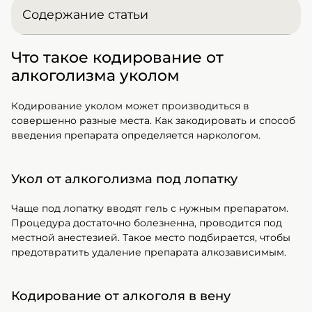
Содержание статьи
Что такое кодирование от
>Что такое кодирование от алкоголизма
уколом
алкоголизма уколом
>Преимущества кодирования
Кодирование уколом может производиться в
инъекцией на дому
совершенно разные места. Как закодировать и способ
введения препарата определяется наркологом.
>Используемые препараты для
медикаментозного кодирования
>Показания для проведения процедуры
Укол от алкоголизма под лопатку
уколом
Чаще под лопатку вводят гель с нужным препаратом.
>Противопоказания к инъекционному
Процедура достаточно болезненна, проводится под
кодированию
местной анестезией. Такое место подбирается, чтобы
предотвратить удаление препарата алкозависимым.
>Этапы проведения кодирования
уколом на дому
Кодирование от алкоголя в вену
>Принцип действия инъекционных