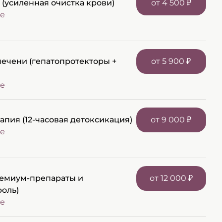
(усиленная очистка крови)
от 4 500 ₽
ечени (гепатопротекторы +
от 5 900 ₽
пия (12-часовая детоксикация)
от 9 000 ₽
ремиум-препараты и
от 12 000 ₽
оль)